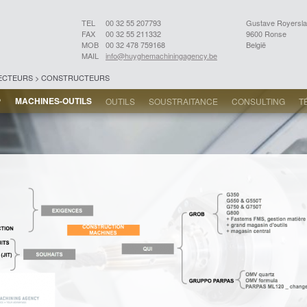
TEL
00 32 55 207793
Gustave Royersla
FAX
00 32 55 211332
9600 Ronse
MOB
00 32 478 759168
België
MAIL
info@huyghemachiningagency.be
SECTEURS > CONSTRUCTEURS
MACHINES-OUTILS
?
OUTILS
SOUSTRAITANCE
CONSULTING
T