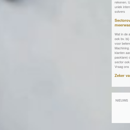
rekenen. U
uniek inte
solvers
Sectorov
meerwaa
Wat in de 
ook bv. bi
voor beter
Machining 
klanten aa
pasklare) 
sector ook
Vraag ons 
Zeker v
NIEUWS