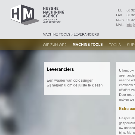
TEL
00 32
FAX
00 32
MOB
00 32
MAIL
info
MACHINE TOOLS > LEVERANCIERS
MACHINE TOOLS
WIE ZIJN WE?
TOOLS
SUB
Leveranciers
U kent uw 
geen ander
Een waaier van oplossingen,
naartoe wil
wij helpen u om de juiste te kiezen
knowhow e
efficiënt v
Door onze 
maken we 
Extra a
Gespecial
gespeciali
uw aankoop 
bij u. Met