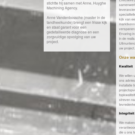
stichtte hij samen met Anne, Huyghe
samenwerk
Machining Agency.
leverancie
specialitei
Anne Vandenbossche (master in de
kijk van ee
tandheelkunde) brengt een frisse kijk
marktkenni
en staat garant voor een
verspanen 
gedetailleerde diagnose en een
Ervaring i
zorgvuldige opvolging van uw
in de reali
project.
Uitmuntend
uw project.
Onze wa
Kwaliteit
We willen u
ons advies
installatie 
projectopv
topkwalite
streven na
tevredenhe
Integriteit
We maken 
verantwoor
die u ons 