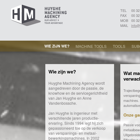
TEL
00 32
FAX
00 32
MOB
00 32
MAIL
info
WIE ZIJN WE?
MACHINE TOOLS
TOOLS
SUB
Wie zijn we?
Wat ma
verwac
Huyghe Machining Agency wordt
aangedreven door de passie, de
Trajectbeg
knowhow en de servicegerichtheid
verspaning
van Jan Huyghe en Anne
machines. 
Vandenbossche.
automatise
Jan Huyghe is ingenieur met
Onze ga
verschillende jaren productie-
ervaring. Sinds 1994 legt hij zich
Passie voo
gepassioneerd toe op de verkoop
metaalbewe
van verspanings- en metaal-
Uitgebreid
bewerkingsmachines. In 2002
Effectieve