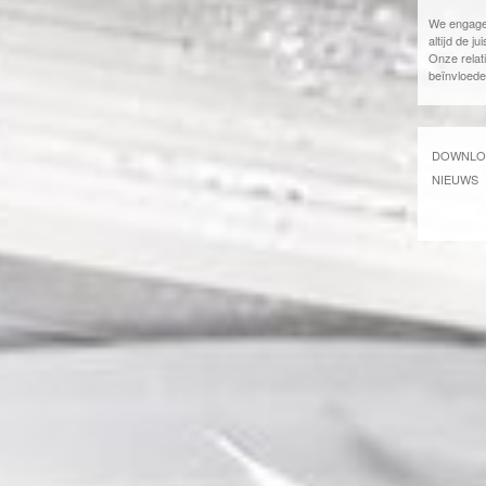
We engager
altijd de j
Onze relat
beïnvloeden
DOWNLO
NIEUWS